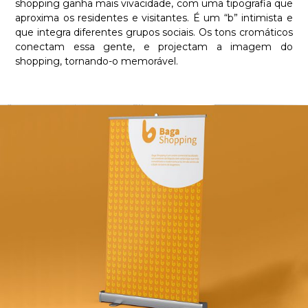
shopping ganha mais vivacidade, com uma tipografia que
aproxima os residentes e visitantes. É um “b” intimista e
que integra diferentes grupos sociais. Os tons cromáticos
conectam essa gente, e projectam a imagem do
shopping, tornando-o memorável.
Required
These
cookies are
not
optional.
They are
necessary
for the
website to
function.
Statistics
In order for
us to
improve the
functionality
and