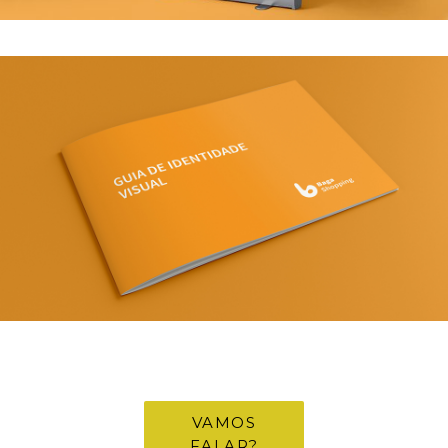
structure of
the website,
based on
how the
website is
used.
Experience
To make our
website
perform as
well as
possible
during your
visit. If you
refuse these
cookies,
some
functionality
will
disappear
from the
website.
VAMOS
FALAR?