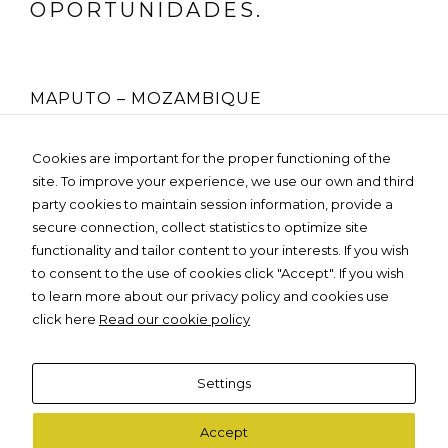
OPORTUNIDADES.
MAPUTO – MOZAMBIQUE
Rua Fernão Lopes Nº 225, 4º Andar
Cookies are important for the proper functioning of the
Edifício MOZO GLOBAL- Bairro da Sommerschield
site. To improve your experience, we use our own and third
Tel:
+258 85 236 3119
Email:
info@dartedesign.online
party cookies to maintain session information, provide a
Web:
www.dartedesign.online
secure connection, collect statistics to optimize site
Política de privacidade
functionality and tailor content to your interests. If you wish
to consent to the use of cookies click "Accept". If you wish
to learn more about our privacy policy and cookies use
click here
Read our cookie policy
Copyright D'arte Design 2025
Settings
Accept