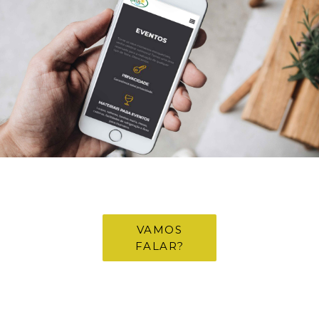
structure of
the website,
based on
how the
website is
used.
Experience
To make our
website
perform as
well as
possible
during your
visit. If you
refuse these
cookies,
some
VAMOS
functionality
FALAR?
will
disappear
from the
website.