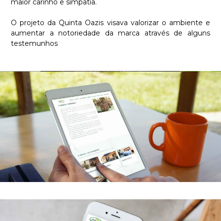
maior carinho e simpatia.
O projeto da Quinta Oazis visava valorizar o ambiente e
aumentar a notoriedade da marca através de alguns
testemunhos
Required
These
cookies are
not
optional.
They are
necessary
for the
website to
function.
Statistics
In order for
us to
improve the
functionality
and